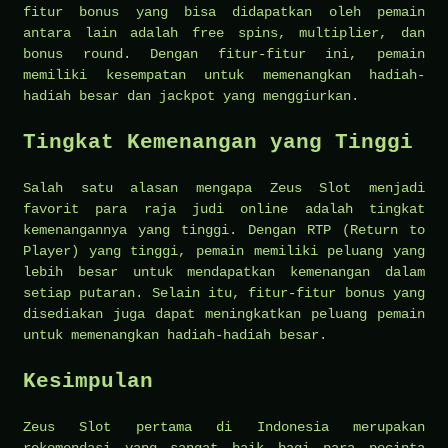
fitur bonus yang bisa didapatkan oleh pemain
antara lain adalah free spins, multiplier, dan
bonus round. Dengan fitur-fitur ini, pemain
memiliki kesempatan untuk memenangkan hadiah-
hadiah besar dan jackpot yang menggiurkan.
Tingkat Kemenangan yang Tinggi
Salah satu alasan mengapa Zeus Slot menjadi
favorit para raja judi online adalah tingkat
kemenangannya yang tinggi. Dengan RTP (Return to
Player) yang tinggi, pemain memiliki peluang yang
lebih besar untuk mendapatkan kemenangan dalam
setiap putaran. Selain itu, fitur-fitur bonus yang
disediakan juga dapat meningkatkan peluang pemain
untuk memenangkan hadiah-hadiah besar.
Kesimpulan
Zeus Slot pertama di Indonesia merupakan
rekomendasi yang sangat baik bagi para pecinta