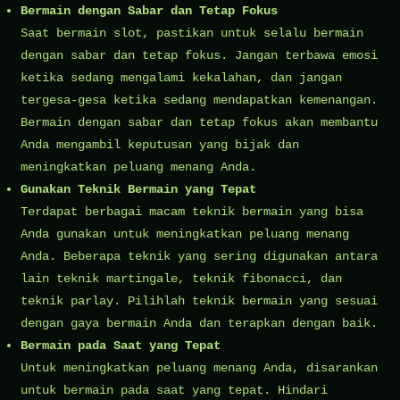
Bermain dengan Sabar dan Tetap Fokus
Saat bermain slot, pastikan untuk selalu bermain
dengan sabar dan tetap fokus. Jangan terbawa emosi
ketika sedang mengalami kekalahan, dan jangan
tergesa-gesa ketika sedang mendapatkan kemenangan.
Bermain dengan sabar dan tetap fokus akan membantu
Anda mengambil keputusan yang bijak dan
meningkatkan peluang menang Anda.
Gunakan Teknik Bermain yang Tepat
Terdapat berbagai macam teknik bermain yang bisa
Anda gunakan untuk meningkatkan peluang menang
Anda. Beberapa teknik yang sering digunakan antara
lain teknik martingale, teknik fibonacci, dan
teknik parlay. Pilihlah teknik bermain yang sesuai
dengan gaya bermain Anda dan terapkan dengan baik.
Bermain pada Saat yang Tepat
Untuk meningkatkan peluang menang Anda, disarankan
untuk bermain pada saat yang tepat. Hindari