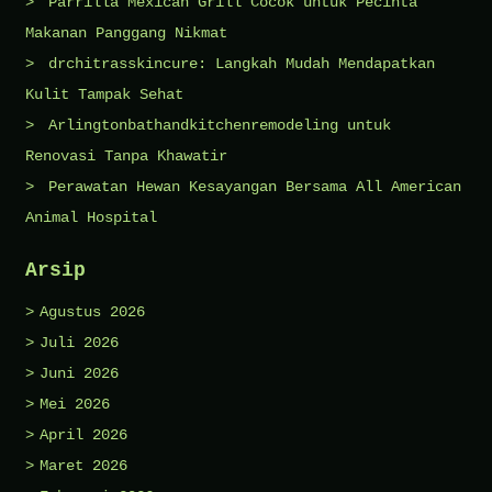
Parrilla Mexican Grill Cocok untuk Pecinta
Makanan Panggang Nikmat
drchitrasskincure: Langkah Mudah Mendapatkan
Kulit Tampak Sehat
Arlingtonbathandkitchenremodeling untuk
Renovasi Tanpa Khawatir
Perawatan Hewan Kesayangan Bersama All American
Animal Hospital
Arsip
Agustus 2026
Juli 2026
Juni 2026
Mei 2026
April 2026
Maret 2026