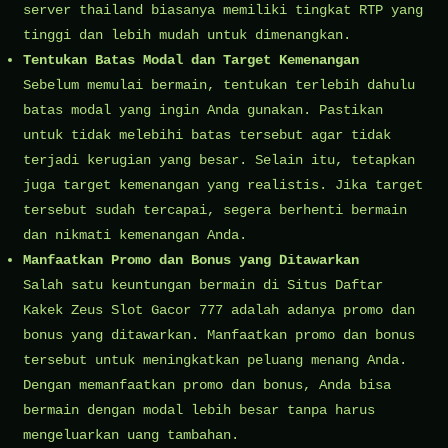
server thailand biasanya memiliki tingkat RTP yang
tinggi dan lebih mudah untuk dimenangkan.
Tentukan Batas Modal dan Target Kemenangan
Sebelum memulai bermain, tentukan terlebih dahulu
batas modal yang ingin Anda gunakan. Pastikan
untuk tidak melebihi batas tersebut agar tidak
terjadi kerugian yang besar. Selain itu, tetapkan
juga target kemenangan yang realistis. Jika target
tersebut sudah tercapai, segera berhenti bermain
dan nikmati kemenangan Anda.
Manfaatkan Promo dan Bonus yang Ditawarkan
Salah satu keuntungan bermain di Situs Daftar
Kakek Zeus Slot Gacor 777 adalah adanya promo dan
bonus yang ditawarkan. Manfaatkan promo dan bonus
tersebut untuk meningkatkan peluang menang Anda.
Dengan memanfaatkan promo dan bonus, Anda bisa
bermain dengan modal lebih besar tanpa harus
mengeluarkan uang tambahan.