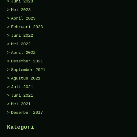
Juni 2023
Mei 2023
April 2023
Februari 2023
Juni 2022
Mei 2022
April 2022
Desember 2021
September 2021
Agustus 2021
Juli 2021
Juni 2021
Mei 2021
Desember 2017
Kategori