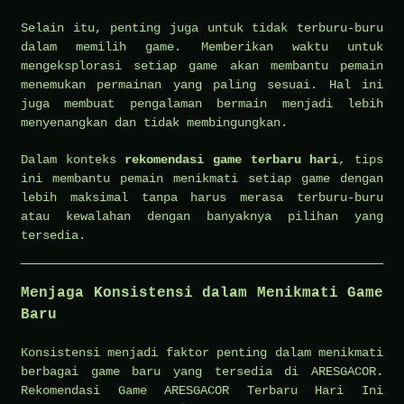
Selain itu, penting juga untuk tidak terburu-buru
dalam memilih game. Memberikan waktu untuk
mengeksplorasi setiap game akan membantu pemain
menemukan permainan yang paling sesuai. Hal ini
juga membuat pengalaman bermain menjadi lebih
menyenangkan dan tidak membingungkan.
Dalam konteks
rekomendasi game terbaru hari
, tips
ini membantu pemain menikmati setiap game dengan
lebih maksimal tanpa harus merasa terburu-buru
atau kewalahan dengan banyaknya pilihan yang
tersedia.
Menjaga Konsistensi dalam Menikmati Game
Baru
Konsistensi menjadi faktor penting dalam menikmati
berbagai game baru yang tersedia di ARESGACOR.
Rekomendasi Game ARESGACOR Terbaru Hari Ini