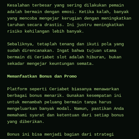
Kesalahan terbesar yang sering dilakukan pemain
adalah bermain dengan emosi. Ketika kalah, banyak
yang mencoba mengejar kerugian dengan meningkatkan
taruhan secara drastis. Ini justru meningkatkan
risiko kehilangan lebih banyak.
Sebaliknya, tetaplah tenang dan ikuti pola yang
sudah direncanakan. Ingat bahwa tujuan utama
bermain di Ceriabet slot adalah hiburan, bukan
sekadar mengejar keuntungan semata.
Memanfaatkan Bonus dan Promo
Platform seperti Ceriabet biasanya menawarkan
berbagai bonus menarik. Gunakan kesempatan ini
untuk menambah peluang bermain tanpa harus
mengeluarkan banyak modal. Namun, pastikan Anda
memahami syarat dan ketentuan dari setiap bonus
yang diberikan.
Bonus ini bisa menjadi bagian dari strategi