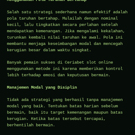
Salah satu strategi sederhana namun efektif adalah
pola taruhan bertahap. Mulailah dengan nominal
kecil, lalu tingkatkan secara perlahan setelah
mendapatkan kemenangan. Jika mengalami kekalahan,
turunkan kembali nilai taruhan ke awal. Pola ini
membantu menjaga keseimbangan modal dan mencegah
kerugian besar dalam waktu singkat.
Banyak pemain sukses di Ceriabet slot online
menggunakan metode ini karena memberikan kontrol
lebih terhadap emosi dan keputusan bermain.
Manajemen Modal yang Disiplin
Tidak ada strategi yang berhasil tanpa manajemen
modal yang baik. Tentukan batas harian sebelum
bermain, baik itu target kemenangan maupun batas
kerugian. Ketika batas tersebut tercapai,
berhentilah bermain.