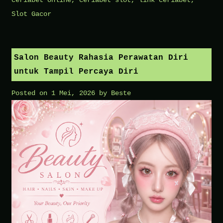
ceriabet online
,
ceriabet slot
,
link ceriabet
,
Slot Gacor
Salon Beauty Rahasia Perawatan Diri
untuk Tampil Percaya Diri
Posted on
1 Mei, 2026
by
Beste