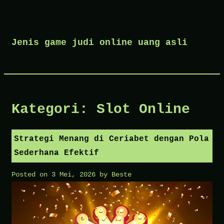
Skip
to
Jenis game judi online uang asli
content
Kategori:
Slot Online
Strategi Menang di Ceriabet dengan Pola
Sederhana Efektif
Posted on
3 Mei, 2026
by
Beste