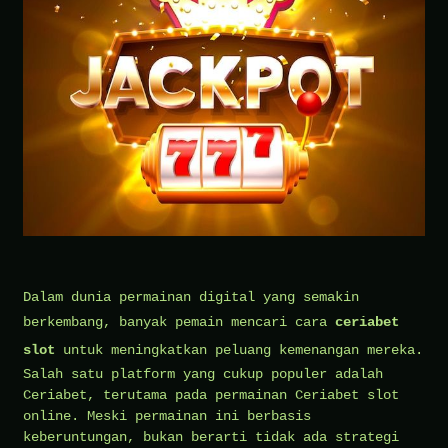
Dalam dunia permainan digital yang semakin
berkembang, banyak pemain mencari cara
ceriabet
slot
untuk meningkatkan peluang kemenangan mereka.
Salah satu platform yang cukup populer adalah
Ceriabet, terutama pada permainan Ceriabet slot
online. Meski permainan ini berbasis
keberuntungan, bukan berarti tidak ada strategi