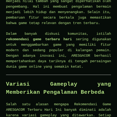
menjadi nilai tambah yang sangat diperhatikan oleh
pengembang. Hal ini membuat pengalaman bermain
menjadi lebih hidup dan menyenangkan. Selain itu,
pembaruan fitur secara berkala juga memastikan
bahwa game tetap relevan dengan tren terbaru.
Dalam banyak diskusi komunitas, istilah
rekomendasi game terbaru hari
sering digunakan
untuk menggambarkan game yang memiliki fitur
modern dan sedang populer di kalangan pemain.
Dengan adanya inovasi ini, ARESGACOR berhasil
mempertahankan daya tariknya di tengah persaingan
dunia game online yang semakin ketat.
Variasi Gameplay yang
Memberikan Pengalaman Berbeda
Salah satu alasan mengapa Rekomendasi Game
ARESGACOR Terbaru Hari Ini banyak diminati adalah
karena variasi gameplay yang ditawarkan. Setiap