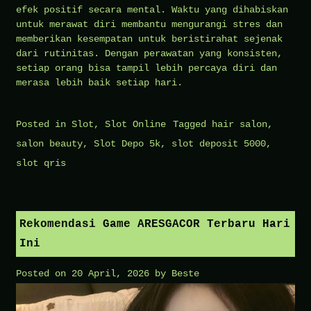
efek positif secara mental. Waktu yang dihabiskan
untuk merawat diri membantu mengurangi stres dan
memberikan kesempatan untuk beristirahat sejenak
dari rutinitas. Dengan perawatan yang konsisten,
setiap orang bisa tampil lebih percaya diri dan
merasa lebih baik setiap hari.
Posted in
Slot
,
Slot Online
Tagged
hair salon
,
salon beauty
,
Slot Depo 5k
,
slot deposit 5000
,
slot qris
Rekomendasi Game ARESGACOR Terbaru Hari
Ini
Posted on
20 April, 2026
by
Beste