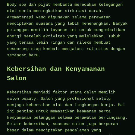
Body spa dan pijat membantu meredakan ketegangan
otot serta meningkatkan sirkulasi darah.
Aromaterapi yang digunakan selama perawatan
menciptakan suasana yang lebih menenangkan. Banyak
pelanggan memilih layanan ini untuk mengembalikan
energi setelah aktivitas yang melelahkan. Tubuh
yang terasa lebih ringan dan rileks membuat
seseorang siap kembali menjalani rutinitas dengan
semangat baru.
Kebersihan dan Kenyamanan
Salon
Kebersihan menjadi faktor utama dalam memilih
salon beauty. Salon yang profesional selalu
menjaga kebersihan alat dan lingkungan kerja. Hal
ini penting untuk memastikan keamanan serta
kenyamanan pelanggan selama perawatan berlangsung.
Selain kebersihan, suasana salon juga berperan
besar dalam menciptakan pengalaman yang