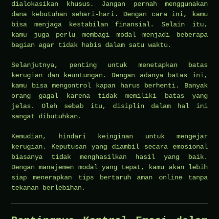
dialokasikan khusus. Jangan pernah menggunakan
dana kebutuhan sehari-hari. Dengan cara ini, kamu
bisa menjaga kestabilan finansial. Selain itu,
kamu juga perlu membagi modal menjadi beberapa
bagian agar tidak habis dalam satu waktu.
Selanjutnya, penting untuk menetapkan batas
kerugian dan keuntungan. Dengan adanya batas ini,
kamu bisa mengontrol kapan harus berhenti. Banyak
orang gagal karena tidak memiliki batas yang
jelas. Oleh sebab itu, disiplin dalam hal ini
sangat dibutuhkan.
Kemudian, hindari keinginan untuk mengejar
kerugian. Keputusan yang diambil secara emosional
biasanya tidak menghasilkan hasil yang baik.
Dengan manajemen modal yang tepat, kamu akan lebih
siap menerapkan tips bertaruh aman online tanpa
tekanan berlebihan.