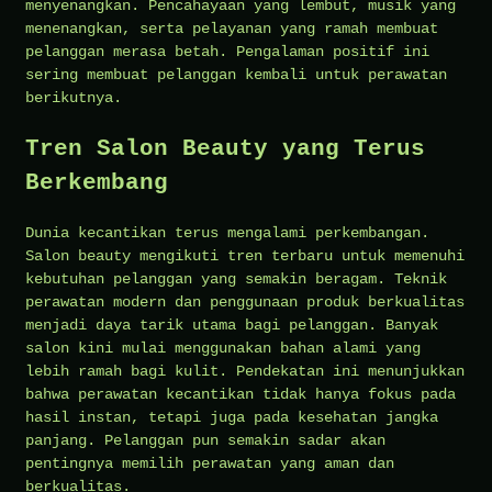
menyenangkan. Pencahayaan yang lembut, musik yang
menenangkan, serta pelayanan yang ramah membuat
pelanggan merasa betah. Pengalaman positif ini
sering membuat pelanggan kembali untuk perawatan
berikutnya.
Tren Salon Beauty yang Terus
Berkembang
Dunia kecantikan terus mengalami perkembangan.
Salon beauty mengikuti tren terbaru untuk memenuhi
kebutuhan pelanggan yang semakin beragam. Teknik
perawatan modern dan penggunaan produk berkualitas
menjadi daya tarik utama bagi pelanggan. Banyak
salon kini mulai menggunakan bahan alami yang
lebih ramah bagi kulit. Pendekatan ini menunjukkan
bahwa perawatan kecantikan tidak hanya fokus pada
hasil instan, tetapi juga pada kesehatan jangka
panjang. Pelanggan pun semakin sadar akan
pentingnya memilih perawatan yang aman dan
berkualitas.