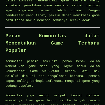
Dalam konteks
rekomendasi game terbaru hari
,
strategi pemilihan game menjadi sangat penting
agar pengalaman bermain lebih optimal. Dengan
pendekatan yang tepat, pemain dapat menikmati game
baru tanpa harus mencoba semuanya secara acak.
Peran Komunitas dalam
Menentukan Game Terbaru
Populer
Komunitas pemain memiliki peran besar dalam
menentukan game mana yang layak masuk dalam
Rekomendasi Game ARESGACOR Terbaru Hari Ini.
Melalui diskusi dan pengalaman bersama, pemain
dapat saling berbagi informasi mengenai game yang
sedang populer.
Komunitas juga sering menjadi tempat pertama
munculnya tren game baru. Ketika banyak pemain