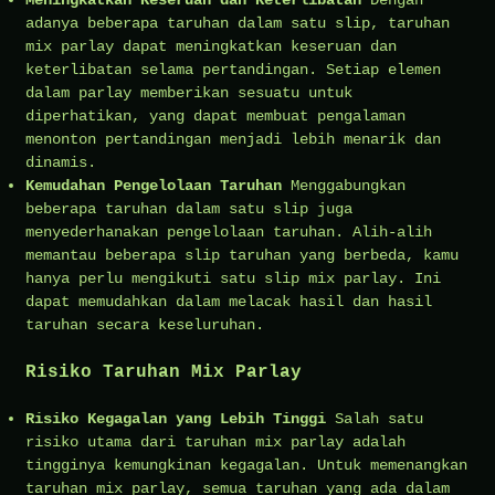
adanya beberapa taruhan dalam satu slip, taruhan
mix parlay dapat meningkatkan keseruan dan
keterlibatan selama pertandingan. Setiap elemen
dalam parlay memberikan sesuatu untuk
diperhatikan, yang dapat membuat pengalaman
menonton pertandingan menjadi lebih menarik dan
dinamis.
Kemudahan Pengelolaan Taruhan
Menggabungkan
beberapa taruhan dalam satu slip juga
menyederhanakan pengelolaan taruhan. Alih-alih
memantau beberapa slip taruhan yang berbeda, kamu
hanya perlu mengikuti satu slip mix parlay. Ini
dapat memudahkan dalam melacak hasil dan hasil
taruhan secara keseluruhan.
Risiko Taruhan Mix Parlay
Risiko Kegagalan yang Lebih Tinggi
Salah satu
risiko utama dari taruhan mix parlay adalah
tingginya kemungkinan kegagalan. Untuk memenangkan
taruhan mix parlay, semua taruhan yang ada dalam