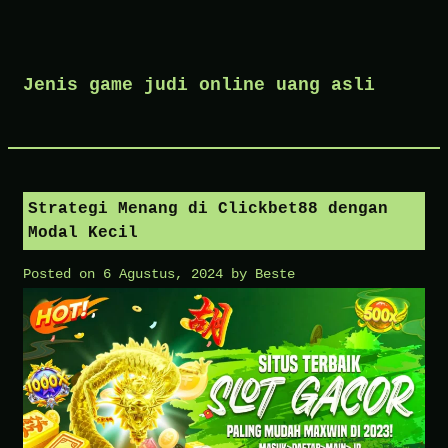
Skip
to
Jenis game judi online uang asli
content
Strategi Menang di Clickbet88 dengan
Modal Kecil
Posted on
6 Agustus, 2024
by
Beste