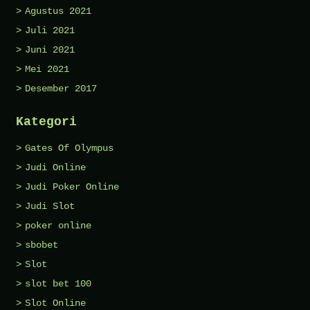
Agustus 2021
Juli 2021
Juni 2021
Mei 2021
Desember 2017
Kategori
Gates Of Olympus
Judi Online
Judi Poker Online
Judi Slot
poker online
sbobet
Slot
slot bet 100
Slot Online