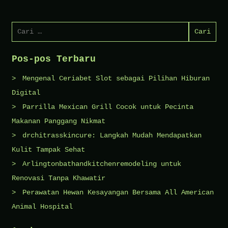
Cari
untuk:
Pos-pos Terbaru
Mengenal Ceriabet Slot sebagai Pilihan Hiburan
Digital
Parrilla Mexican Grill Cocok untuk Pecinta
Makanan Panggang Nikmat
drchitrasskincure: Langkah Mudah Mendapatkan
Kulit Tampak Sehat
Arlingtonbathandkitchenremodeling untuk
Renovasi Tanpa Khawatir
Perawatan Hewan Kesayangan Bersama All American
Animal Hospital