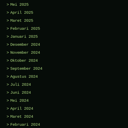
Mei 2025
April 2025
Maret 2025
Februari 2025
Januari 2025
Desember 2024
November 2024
Oktober 2024
September 2024
Agustus 2024
Juli 2024
Juni 2024
Mei 2024
April 2024
Maret 2024
Februari 2024