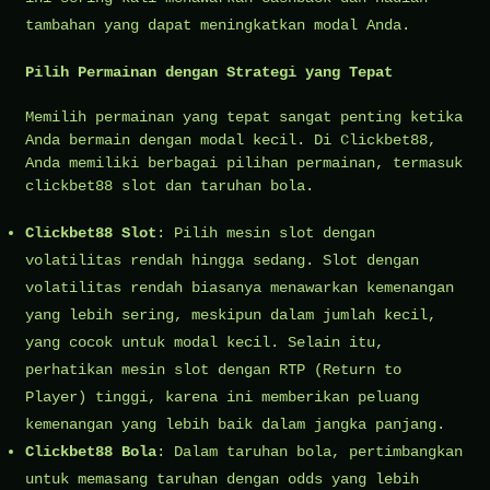
tambahan yang dapat meningkatkan modal Anda.
Pilih Permainan dengan Strategi yang Tepat
Memilih permainan yang tepat sangat penting ketika
Anda bermain dengan modal kecil. Di Clickbet88,
Anda memiliki berbagai pilihan permainan, termasuk
clickbet88 slot dan taruhan bola.
Clickbet88 Slot
: Pilih mesin slot dengan
volatilitas rendah hingga sedang. Slot dengan
volatilitas rendah biasanya menawarkan kemenangan
yang lebih sering, meskipun dalam jumlah kecil,
yang cocok untuk modal kecil. Selain itu,
perhatikan mesin slot dengan RTP (Return to
Player) tinggi, karena ini memberikan peluang
kemenangan yang lebih baik dalam jangka panjang.
Clickbet88 Bola
: Dalam taruhan bola, pertimbangkan
untuk memasang taruhan dengan odds yang lebih