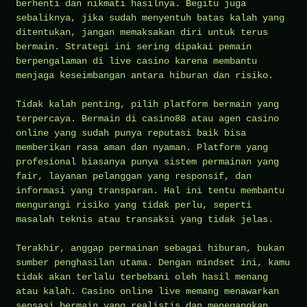
berhenti dan nikmati hasilnya. Begitu juga
sebaliknya, jika sudah menyentuh batas kalah yang
ditentukan, jangan memaksakan diri untuk terus
bermain. Strategi ini sering dipakai pemain
berpengalaman di live casino karena membantu
menjaga keseimbangan antara hiburan dan risiko.
Tidak kalah penting, pilih platform bermain yang
terpercaya. Bermain di casino88 atau agen casino
online yang sudah punya reputasi baik bisa
memberikan rasa aman dan nyaman. Platform yang
profesional biasanya punya sistem permainan yang
fair, layanan pelanggan yang responsif, dan
informasi yang transparan. Hal ini tentu membantu
mengurangi risiko yang tidak perlu, seperti
masalah teknis atau transaksi yang tidak jelas.
Terakhir, anggap permainan sebagai hiburan, bukan
sumber penghasilan utama. Dengan mindset ini, kamu
tidak akan terlalu terbebani oleh hasil menang
atau kalah. Casino online live memang menawarkan
sensasi bermain yang realistis dan menegangkan,