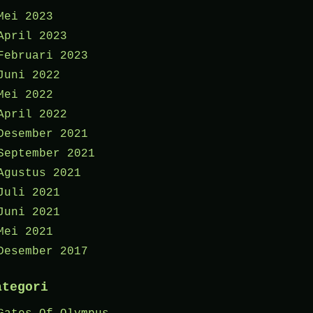
Mei 2023
April 2023
Februari 2023
Juni 2022
Mei 2022
April 2022
Desember 2021
September 2021
Agustus 2021
Juli 2021
Juni 2021
Mei 2021
Desember 2017
ategori