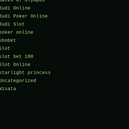
Gates Of Olympus
Judi Online
Judi Poker Online
Judi Slot
poker online
sbobet
Slot
slot bet 100
Slot Online
starlight princess
Uncategorized
Wisata