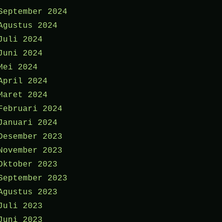
September 2024
Agustus 2024
Juli 2024
Juni 2024
Mei 2024
April 2024
Maret 2024
Februari 2024
Januari 2024
Desember 2023
November 2023
Oktober 2023
September 2023
Agustus 2023
Juli 2023
Juni 2023