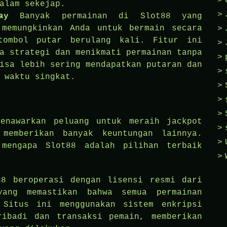
alam sekejap.
ay
Banyak permainan di Slot88 yang
 memungkinkan Anda untuk bermain secara
tombol putar berulang kali. Fitur ini
a strategi dan menikmati permainan tanpa
isa lebih sering mendapatkan putaran dan
 waktu singkat.
enawarkan peluang untuk meraih jackpot
memberikan banyak keuntungan lainnya.
 mengapa Slot88 adalah pilihan terbaik
8 beroperasi dengan lisensi resmi dari
yang memastikan bahwa semua permainan
 Situs ini menggunakan sistem enkripsi
ribadi dan transaksi pemain, memberikan