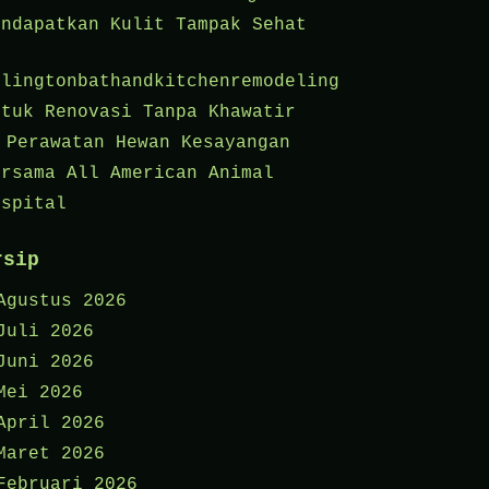
endapatkan Kulit Tampak Sehat
rlingtonbathandkitchenremodeling
ntuk Renovasi Tanpa Khawatir
Perawatan Hewan Kesayangan
ersama All American Animal
ospital
rsip
Agustus 2026
Juli 2026
Juni 2026
Mei 2026
April 2026
Maret 2026
Februari 2026