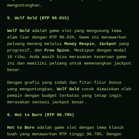
menguntungkan.
5. Wolf Gold (RTP 96.01%)
Wolf Gold
adalah game slot yang mengusung tema
alam liar dengan RTP 96.01%. Game ini menawarkan
peluang menang melalui
Money Respin
,
Jackpot
yang
progresif, dan
Free Spins
. Meskipun dengan modal
10 ribu, Anda masih bisa merasakan keseruan game
ini dan memiliki peluang untuk memenangkan jackpot
besar.
Dengan grafis yang indah dan fitur-fitur bonus
yang menguntungkan,
Wolf Gold
cocok dimainkan oleh
pemain dengan budget terbatas yang tetap ingin
merasakan sensasi jackpot besar.
6. Hot to Burn (RTP 96.70%)
Hot to Burn
adalah game slot dengan tema klasik
buah yang menawarkan RTP tinggi 96.70%. Dengan