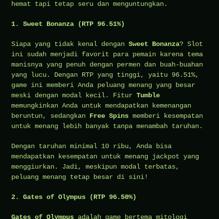
hemat tapi tetap seru dan menguntungkan.
1. Sweet Bonanza (RTP 96.51%)
Siapa yang tidak kenal dengan
Sweet Bonanza
? Slot
ini sudah menjadi favorit para pemain karena tema
manisnya yang penuh dengan permen dan buah-buahan
yang lucu. Dengan RTP yang tinggi, yaitu 96.51%,
game ini memberi Anda peluang menang yang besar
meski dengan modal kecil. Fitur
Tumble
memungkinkan Anda untuk mendapatkan kemenangan
beruntun, sedangkan
Free Spins
memberi kesempatan
untuk menang lebih banyak tanpa menambah taruhan.
Dengan taruhan minimal 10 ribu, Anda bisa
mendapatkan kesempatan untuk menang jackpot yang
menggiurkan. Jadi, meskipun modal terbatas,
peluang menang tetap besar di sini!
2. Gates of Olympus (RTP 96.50%)
Gates of Olympus
adalah game bertema mitologi