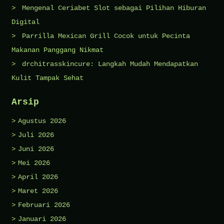
Mengenal Ceriabet Slot sebagai Pilihan Hiburan
Digital
Parrilla Mexican Grill Cocok untuk Pecinta
Makanan Panggang Nikmat
drchitrasskincure: Langkah Mudah Mendapatkan
Kulit Tampak Sehat
Arsip
Agustus 2026
Juli 2026
Juni 2026
Mei 2026
April 2026
Maret 2026
Februari 2026
Januari 2026