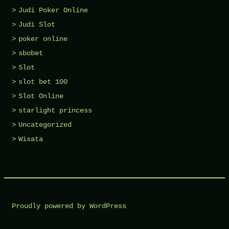
Judi Poker Online
Judi Slot
poker online
sbobet
Slot
slot bet 100
Slot Online
starlight princess
Uncategorized
Wisata
Proudly powered by WordPress