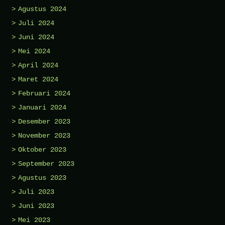
Agustus 2024
Juli 2024
Juni 2024
Mei 2024
April 2024
Maret 2024
Februari 2024
Januari 2024
Desember 2023
November 2023
Oktober 2023
September 2023
Agustus 2023
Juli 2023
Juni 2023
Mei 2023