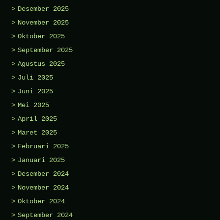
Desember 2025
November 2025
Oktober 2025
September 2025
Agustus 2025
Juli 2025
Juni 2025
Mei 2025
April 2025
Maret 2025
Februari 2025
Januari 2025
Desember 2024
November 2024
Oktober 2024
September 2024