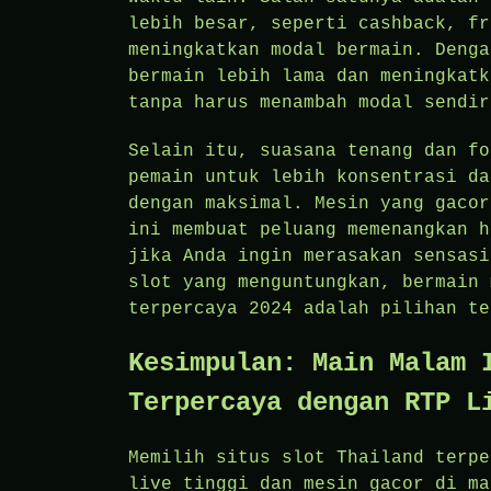
lebih besar, seperti cashback, fr
meningkatkan modal bermain. Denga
bermain lebih lama dan meningkatk
tanpa harus menambah modal sendir
Selain itu, suasana tenang dan fo
pemain untuk lebih konsentrasi da
dengan maksimal. Mesin yang gacor
ini membuat peluang memenangkan h
jika Anda ingin merasakan sensasi
slot yang menguntungkan, bermain 
terpercaya 2024 adalah pilihan te
Kesimpulan: Main Malam 
Terpercaya dengan RTP L
Memilih situs slot Thailand terpe
live tinggi dan mesin gacor di ma