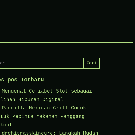
ri
tuk:
os-pos Terbaru
Mengenal Ceriabet Slot sebagai
ilihan Hiburan Digital
Parrilla Mexican Grill Cocok
ntuk Pecinta Makanan Panggang
ikmat
drchitrasskincure: Langkah Mudah