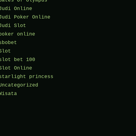
Gates Of Olympus
Judi Online
Judi Poker Online
Judi Slot
poker online
sbobet
Slot
slot bet 100
Slot Online
starlight princess
Uncategorized
Wisata