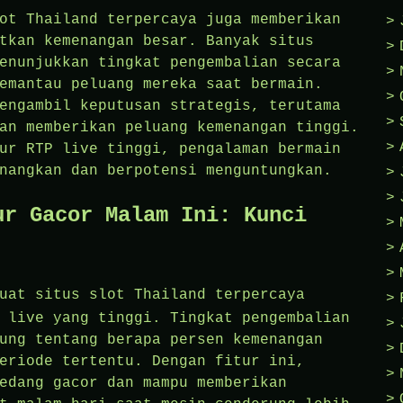
ot Thailand terpercaya juga memberikan
tkan kemenangan besar. Banyak situs
enunjukkan tingkat pengembalian secara
emantau peluang mereka saat bermain.
engambil keputusan strategis, terutama
an memberikan peluang kemenangan tinggi.
ur RTP live tinggi, pengalaman bermain
nangkan dan berpotensi menguntungkan.
ur Gacor Malam Ini: Kunci
buat situs
slot
Thailand terpercaya
 live yang tinggi. Tingkat pengembalian
ung tentang berapa persen kemenangan
eriode tertentu. Dengan fitur ini,
edang gacor dan mampu memberikan