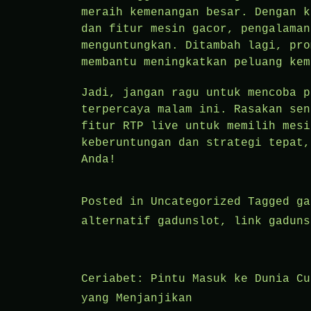
meraih kemenangan besar. Dengan k
dan fitur mesin gacor, pengalaman
menguntungkan. Ditambah lagi, pro
membantu meningkatkan peluang kem
Jadi, jangan ragu untuk mencoba p
terpercaya malam ini. Rasakan sen
fitur RTP live untuk memilih mesi
keberuntungan dan strategi tepat,
Anda!
Posted in
Uncategorized
Tagged
ga
alternatif gadunslot
,
link gaduns
Navigasi
Ceriabet: Pintu Masuk ke Dunia Cu
yang Menjanjikan
pos