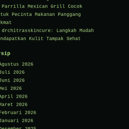
Parrilla Mexican Grill Cocok
ntuk Pecinta Makanan Panggang
ikmat
drchitrasskincure: Langkah Mudah
endapatkan Kulit Tampak Sehat
rsip
Agustus 2026
Juli 2026
Juni 2026
Mei 2026
April 2026
Maret 2026
Februari 2026
Januari 2026