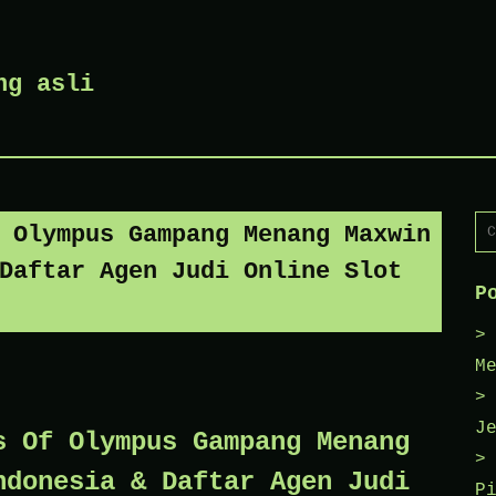
ng asli
Ca
 Olympus Gampang Menang Maxwin
un
Daftar Agen Judi Online Slot
P
M
J
s Of Olympus Gampang Menang
ndonesia & Daftar Agen Judi
P