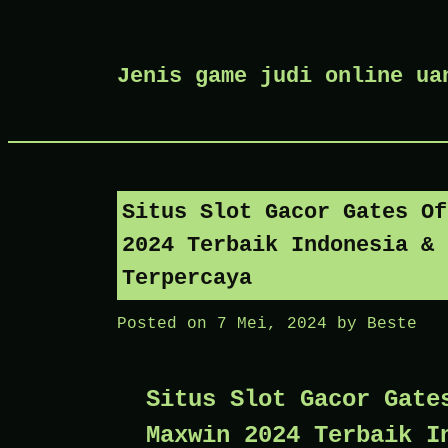
Skip
Jenis game judi online ua
to
content
Situs Slot Gacor Gates Of
2024 Terbaik Indonesia & 
Terpercaya
Posted on
7 Mei, 2024
by
Beste
Situs Slot Gacor Gate
Maxwin 2024 Terbaik I