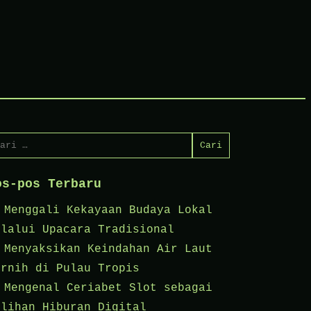
ri
tuk:
os-pos Terbaru
Menggali Kekayaan Budaya Lokal
elalui Upacara Tradisional
Menyaksikan Keindahan Air Laut
ernih di Pulau Tropis
Mengenal Ceriabet Slot sebagai
ilihan Hiburan Digital