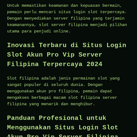
Untuk memastikan keamanan dan kepuasan bermain,
pemain perlu mencari situs login slot terpercaya.
Dengan menyediakan server filipina yang terjamin
keamanannya, slot server filipina menjadi pilihan
utama para penjudi online.
Inovasi Terbaru di Situs Login
Slot Akun Pro Vip Server
Filipina Terpercaya 2024
Slot filipina adalah jenis permainan slot yang
sangat populer di seluruh dunia. Dengan
menggunakan akun pro filipina, pemain dapat
mengakses berbagai macam slot filipina server
filipina yang menarik dan menghibur.
Panduan Profesional untuk
Menggunakan Situs Login Slot