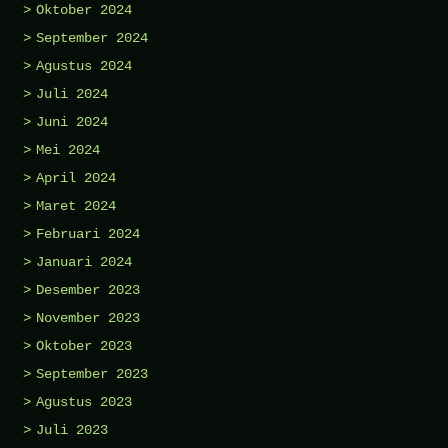
Oktober 2024
September 2024
Agustus 2024
Juli 2024
Juni 2024
Mei 2024
April 2024
Maret 2024
Februari 2024
Januari 2024
Desember 2023
November 2023
Oktober 2023
September 2023
Agustus 2023
Juli 2023