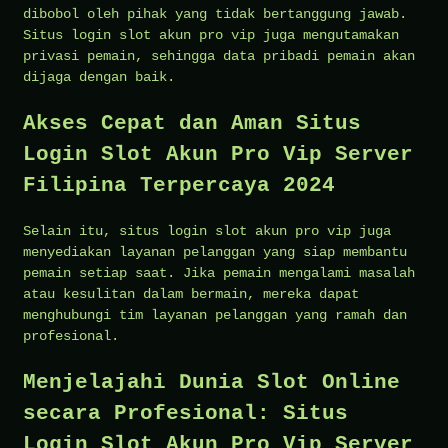
dibobol oleh pihak yang tidak bertanggung jawab.
Situs login slot akun pro vip juga mengutamakan
privasi pemain, sehingga data pribadi pemain akan
dijaga dengan baik.
Akses Cepat dan Aman Situs
Login Slot Akun Pro Vip Server
Filipina Terpercaya 2024
Selain itu, situs login slot akun pro vip juga
menyediakan layanan pelanggan yang siap membantu
pemain setiap saat. Jika pemain mengalami masalah
atau kesulitan dalam bermain, mereka dapat
menghubungi tim layanan pelanggan yang ramah dan
profesional.
Menjelajahi Dunia Slot Online
secara Profesional: Situs
Login Slot Akun Pro Vip Server