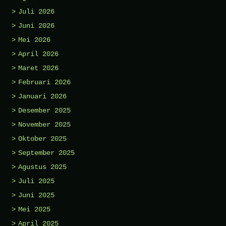
Juli 2026
Juni 2026
Mei 2026
April 2026
Maret 2026
Februari 2026
Januari 2026
Desember 2025
November 2025
Oktober 2025
September 2025
Agustus 2025
Juli 2025
Juni 2025
Mei 2025
April 2025