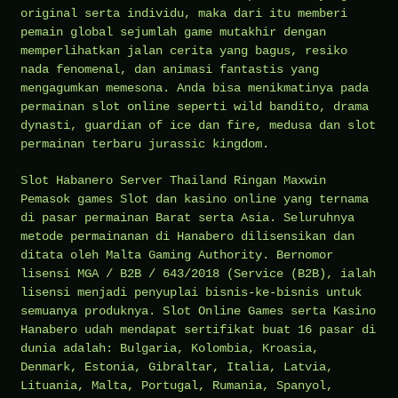
original serta individu, maka dari itu memberi
pemain global sejumlah game mutakhir dengan
memperlihatkan jalan cerita yang bagus, resiko
nada fenomenal, dan animasi fantastis yang
mengagumkan memesona. Anda bisa menikmatinya pada
permainan slot online seperti wild bandito, drama
dynasti, guardian of ice dan fire, medusa dan slot
permainan terbaru jurassic kingdom.
Slot Habanero Server Thailand Ringan Maxwin
Pemasok games Slot dan kasino online yang ternama
di pasar permainan Barat serta Asia. Seluruhnya
metode permainanan di Hanabero dilisensikan dan
ditata oleh Malta Gaming Authority. Bernomor
lisensi MGA / B2B / 643/2018 (Service (B2B), ialah
lisensi menjadi penyuplai bisnis-ke-bisnis untuk
semuanya produknya. Slot Online Games serta Kasino
Hanabero udah mendapat sertifikat buat 16 pasar di
dunia adalah: Bulgaria, Kolombia, Kroasia,
Denmark, Estonia, Gibraltar, Italia, Latvia,
Lituania, Malta, Portugal, Rumania, Spanyol,