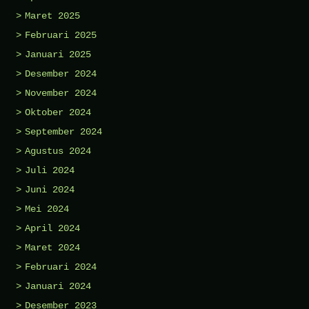
Maret 2025
Februari 2025
Januari 2025
Desember 2024
November 2024
Oktober 2024
September 2024
Agustus 2024
Juli 2024
Juni 2024
Mei 2024
April 2024
Maret 2024
Februari 2024
Januari 2024
Desember 2023