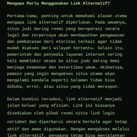
Mengapa Perlu Menggunakan Link Alternatif?
Pertama-tama, penting untuk memahami alasan utama
mengapa link alternatif diperlukan. Pada umumnya,
situs judi daring resmi yang beroperasi secara
legal dan terpercaya akan mendapatkan pengawasan
dan pembatasan dari otoritas terkait agar tidak
mudah diakses dari wilayah tertentu. Selain itu,
pemerintah dan penyedia layanan internet sering
kali memblokir akses ke situs judi daring demi
menjaga keamanan dan ketertiban umum. Akibatnya,
pemain yang ingin mengakses situs utama akan
mengalami kendala seperti halaman tidak bisa
dibuka, error, atau situs yang tidak merespon.
Dalam kondisi tersebut, link alternatif menjadi
jalan keluar yang efisien. Link ini biasanya
disediakan oleh pihak resmi situs
link login
ceriabet
dan diperbarui secara berkala agar tetap
aktif dan aman digunakan. Dengan mengakses melalui
link alternatif, pengguna tetap bisa menjalankan