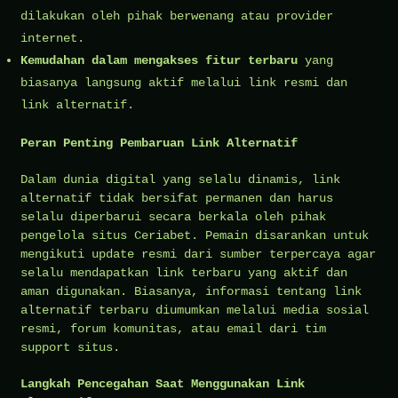
dilakukan oleh pihak berwenang atau provider
internet.
Kemudahan dalam mengakses fitur terbaru
yang
biasanya langsung aktif melalui link resmi dan
link alternatif.
Peran Penting Pembaruan Link Alternatif
Dalam dunia digital yang selalu dinamis, link
alternatif tidak bersifat permanen dan harus
selalu diperbarui secara berkala oleh pihak
pengelola situs Ceriabet. Pemain disarankan untuk
mengikuti update resmi dari sumber terpercaya agar
selalu mendapatkan link terbaru yang aktif dan
aman digunakan. Biasanya, informasi tentang link
alternatif terbaru diumumkan melalui media sosial
resmi, forum komunitas, atau email dari tim
support situs.
Langkah Pencegahan Saat Menggunakan Link