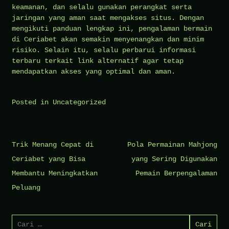
keamanan, dan selalu gunakan perangkat serta
jaringan yang aman saat mengakses situs. Dengan
mengikuti panduan lengkap ini, pengalaman bermain
di Ceriabet akan semakin menyenangkan dan minim
risiko. Selain itu, selalu perbarui informasi
terbaru terkait link alternatif agar tetap
mendapatkan akses yang optimal dan aman.
Posted in
Uncategorized
Navigasi
Trik Menang Cepat di
Pola Permainan Mahjong
pos
Ceriabet yang Bisa
yang Sering Digunakan
Membantu Meningkatkan
Pemain Berpengalaman
Peluang
Cari