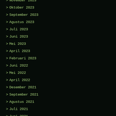
November 2023
Oktober 2023
September 2023
Agustus 2023
Juli 2023
Juni 2023
Mei 2023
April 2023
Februari 2023
Juni 2022
Mei 2022
April 2022
Desember 2021
September 2021
Agustus 2021
Juli 2021