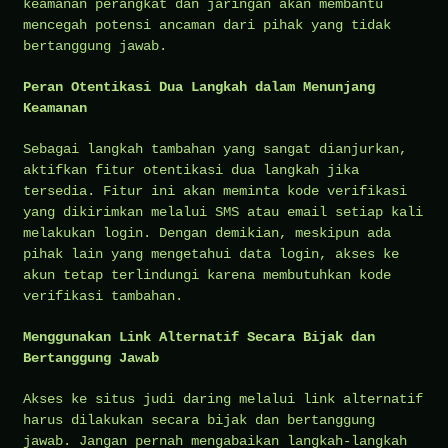
keamanan perangkat dan jaringan akan membantu
mencegah potensi ancaman dari pihak yang tidak
bertanggung jawab.
Peran Otentikasi Dua Langkah dalam Menunjang
Keamanan
Sebagai langkah tambahan yang sangat dianjurkan,
aktifkan fitur otentikasi dua langkah jika
tersedia. Fitur ini akan meminta kode verifikasi
yang dikirimkan melalui SMS atau email setiap kali
melakukan login. Dengan demikian, meskipun ada
pihak lain yang mengetahui data login, akses ke
akun tetap terlindungi karena membutuhkan kode
verifikasi tambahan.
Menggunakan Link Alternatif Secara Bijak dan
Bertanggung Jawab
Akses ke situs judi daring melalui link alternatif
harus dilakukan secara bijak dan bertanggung
jawab. Jangan pernah mengabaikan langkah-langkah