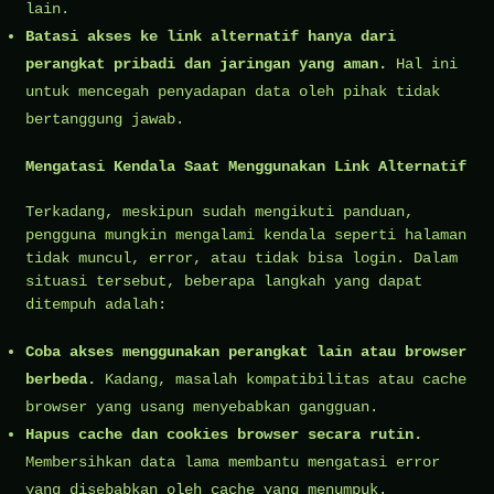
lain.
Batasi akses ke link alternatif hanya dari
perangkat pribadi dan jaringan yang aman.
Hal ini
untuk mencegah penyadapan data oleh pihak tidak
bertanggung jawab.
Mengatasi Kendala Saat Menggunakan Link Alternatif
Terkadang, meskipun sudah mengikuti panduan,
pengguna mungkin mengalami kendala seperti halaman
tidak muncul, error, atau tidak bisa login. Dalam
situasi tersebut, beberapa langkah yang dapat
ditempuh adalah:
Coba akses menggunakan perangkat lain atau browser
berbeda.
Kadang, masalah kompatibilitas atau cache
browser yang usang menyebabkan gangguan.
Hapus cache dan cookies browser secara rutin.
Membersihkan data lama membantu mengatasi error
yang disebabkan oleh cache yang menumpuk.