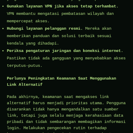
Gunakan layanan VPN jika akses tetap terhambat.
VPN membantu mengatasi pembatasan wilayah dan
mempercepat akses.
Hubungi layanan pelanggan resmi.
Mereka akan
memberikan panduan dan solusi terbaik sesuai
kendala yang dihadapi.
Periksa pengaturan jaringan dan koneksi internet.
Pastikan tidak ada gangguan yang menyebabkan akses
terputus-putus.
Perlunya Peningkatan Keamanan Saat Menggunakan
Link Alternatif
Pada akhirnya, keamanan saat mengakses link
alternatif harus menjadi prioritas utama. Pengguna
disarankan tidak hanya mengandalkan satu sumber
link, tetapi juga selalu menjaga kerahasiaan data
pribadi dan tidak sembarangan membagikan informasi
login. Melakukan pengecekan rutin terhadap