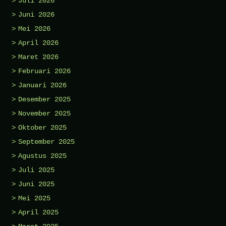
Juli 2026
Juni 2026
Mei 2026
April 2026
Maret 2026
Februari 2026
Januari 2026
Desember 2025
November 2025
Oktober 2025
September 2025
Agustus 2025
Juli 2025
Juni 2025
Mei 2025
April 2025