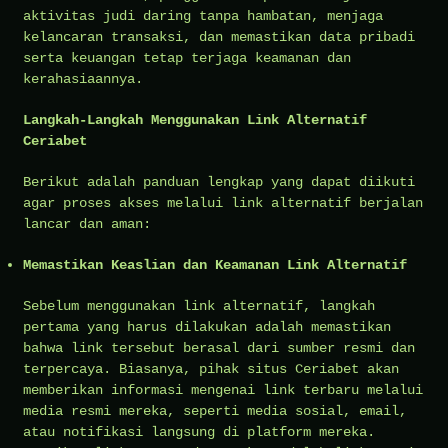
aktivitas judi daring tanpa hambatan, menjaga
kelancaran transaksi, dan memastikan data pribadi
serta keuangan tetap terjaga keamanan dan
kerahasiaannya.
Langkah-Langkah Menggunakan Link Alternatif
Ceriabet
Berikut adalah panduan lengkap yang dapat diikuti
agar proses akses melalui link alternatif berjalan
lancar dan aman:
Memastikan Keaslian dan Keamanan Link Alternatif
Sebelum menggunakan link alternatif, langkah
pertama yang harus dilakukan adalah memastikan
bahwa link tersebut berasal dari sumber resmi dan
terpercaya. Biasanya, pihak situs Ceriabet akan
memberikan informasi mengenai link terbaru melalui
media resmi mereka, seperti media sosial, email,
atau notifikasi langsung di platform mereka.