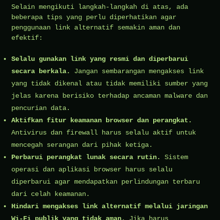
Selain mengikuti langkah-langkah di atas, ada
beberapa tips yang perlu diperhatikan agar
penggunaan link alternatif semakin aman dan
efektif:
Selalu gunakan link yang resmi dan diperbarui
secara berkala.
Jangan sembarangan mengakses link
yang tidak dikenal atau tidak memiliki sumber yang
jelas karena berisiko terhadap ancaman malware dan
pencurian data.
Aktifkan fitur keamanan browser dan perangkat.
Antivirus dan firewall harus selalu aktif untuk
mencegah serangan dari pihak ketiga.
Perbarui perangkat lunak secara rutin.
Sistem
operasi dan aplikasi browser harus selalu
diperbarui agar mendapatkan perlindungan terbaru
dari celah keamanan.
Hindari mengakses link alternatif melalui jaringan
Wi-Fi publik yang tidak aman.
Jika harus