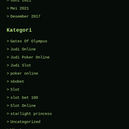
Juni 2021
Mei 2021
Desember 2017
Kategori
Gates Of Olympus
Judi Online
Judi Poker Online
Judi Slot
poker online
sbobet
Slot
slot bet 100
Slot Online
starlight princess
Uncategorized