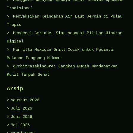
Tradisional
Menyaksikan Keindahan Air Laut Jernih di Pulau
Tropis
Mengenal Ceriabet Slot sebagai Pilihan Hiburan
Digital
Parrilla Mexican Grill Cocok untuk Pecinta
Makanan Panggang Nikmat
drchitrasskincure: Langkah Mudah Mendapatkan
Kulit Tampak Sehat
Arsip
Agustus 2026
Juli 2026
Juni 2026
Mei 2026