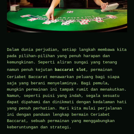
Dalam dunia perjudian, setiap langkah membawa kita
pada pilihan-pilihan yang penuh harapan dan
kemungkinan. Seperti aliran sungai yang tenang
namun penuh kejutan
baccarat slot
, permainan
Ceriabet Baccarat menawarkan peluang bagi siapa
saja yang berani menyelaminya. Bagi pemula,
mungkin permainan ini tampak rumit dan menakutkan.
Namun, seperti puisi yang indah, segala sesuatu
dapat dipahami dan dinikmati dengan kedalaman hati
yang penuh perhatian. Mari kita mulai perjalanan
ini dengan panduan lengkap bermain Ceriabet
Baccarat, sebuah permainan yang menggabungkan
keberuntungan dan strategi.