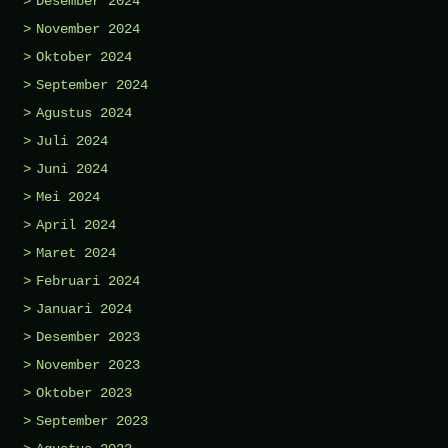
Desember 2024
November 2024
Oktober 2024
September 2024
Agustus 2024
Juli 2024
Juni 2024
Mei 2024
April 2024
Maret 2024
Februari 2024
Januari 2024
Desember 2023
November 2023
Oktober 2023
September 2023