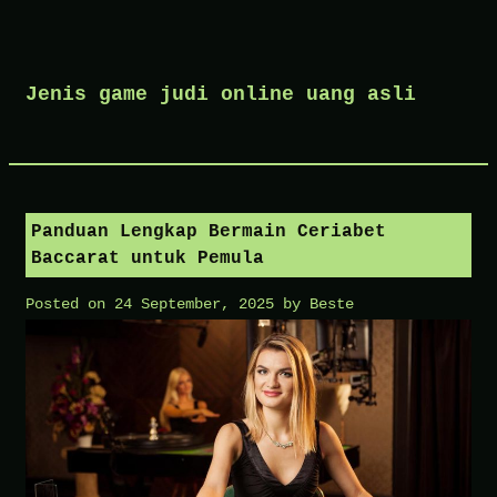
Skip
to
Jenis game judi online uang asli
content
Panduan Lengkap Bermain Ceriabet
Baccarat untuk Pemula
Posted on
24 September, 2025
by
Beste