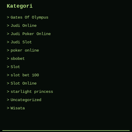
Kategori
Gates Of Olympus
Judi Online
Judi Poker Online
Judi Slot
poker online
sbobet
Slot
slot bet 100
Slot Online
starlight princess
Uncategorized
Wisata