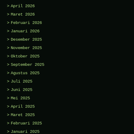
April 2026
Maret 2026
Februari 2026
Januari 2026
Desember 2025
November 2025
Oktober 2025
September 2025
Agustus 2025
Juli 2025
Juni 2025
Mei 2025
April 2025
Maret 2025
Februari 2025
Januari 2025