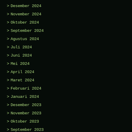
Desember 2024
November 2024
Oktober 2024
September 2024
Agustus 2024
Juli 2024
Juni 2024
Mei 2024
April 2024
Maret 2024
Februari 2024
Januari 2024
Desember 2023
November 2023
Oktober 2023
September 2023