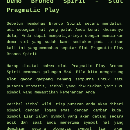
Demo Bronco Spirit – Slot
Pragmatic Play
Sebelum membahas Bronco Spirit secara mendalam,
ada sebagian hal yang patut Anda kenal khususnya
dulu, Anda dapat mempelajarinya dengan memainkan
demo slot yang sudah kami sediakan pada tulisan
kali ini yang membahas seputar Slot Pragmatic Play
Bronco Spirit.
Harap dicatat bahwa slot Pragmatic Play Bronco
Spirit membawa gulungan 5×4. Bila kita menghitung
slot gacor gampang menang
sempurna untuk satu
putaran otomatis, simbol yang diwujudkan yaitu 20
simbol yang memastikan kemenangan Anda.
Perihal simbol Wild, tiap putaran Anda akan diberi
simbol dengan logam emas dengan gambar kuda.
Simbol Liar ialah symbol yang akan datang secara
acak dan saat anda menerima symbol hal yang
demikian secara otomatis symbol liar akan