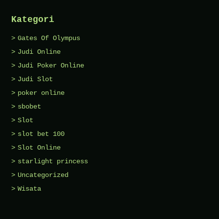
Kategori
Gates Of Olympus
Judi Online
Judi Poker Online
Judi Slot
poker online
sbobet
Slot
slot bet 100
Slot Online
starlight princess
Uncategorized
Wisata