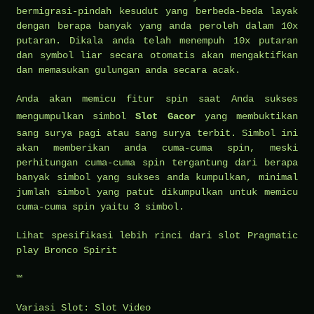
bermigrasi-pindah kesudut yang berbeda-beda layak
dengan berapa banyak yang anda peroleh dalam 10x
putaran. Dikala anda telah menempuh 10x putaran
dan symbol liar secara otomatis akan mengaktifkan
dan memasukan gulungan anda secara acak.
Anda akan memicu fitur spin saat Anda sukses
mengumpulkan simbol
Slot Gacor
yang membuktikan
sang surya pagi atau sang surya terbit. Simbol ini
akan memberikan anda cuma-cuma spin, meski
perhitungan cuma-cuma spin tergantung dari berapa
banyak simbol yang sukses anda kumpulkan, minimal
jumlah simbol yang patut dikumpulkan untuk memicu
cuma-cuma spin yaitu 3 simbol.
Lihat spesifikasi lebih rinci dari slot Pragmatic
play Bronco Spirit
™
Variasi Slot: Slot Video