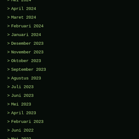
Mei 2024
April 2024
Maret 2024
Februari 2024
Januari 2024
Desember 2023
November 2023
Oktober 2023
September 2023
Agustus 2023
Juli 2023
Juni 2023
Mei 2023
April 2023
Februari 2023
Juni 2022