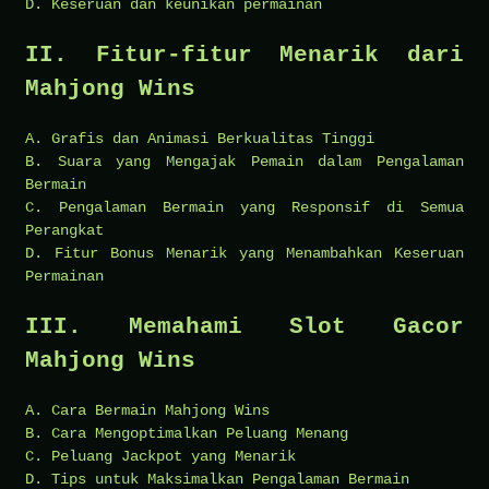
D. Keseruan dan keunikan permainan
II. Fitur-fitur Menarik dari
Mahjong Wins
A. Grafis dan Animasi Berkualitas Tinggi
B. Suara yang Mengajak Pemain dalam Pengalaman
Bermain
C. Pengalaman Bermain yang Responsif di Semua
Perangkat
D. Fitur Bonus Menarik yang Menambahkan Keseruan
Permainan
III. Memahami Slot Gacor
Mahjong Wins
A. Cara Bermain Mahjong Wins
B. Cara Mengoptimalkan Peluang Menang
C. Peluang Jackpot yang Menarik
D. Tips untuk Maksimalkan Pengalaman Bermain