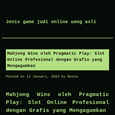
Skip
to
Jenis game judi online uang asli
content
Mahjong Wins oleh Pragmatic Play: Slot
Online Profesional dengan Grafis yang
Mengagumkan
Posted on
11 Januari, 2024
by
Beste
Mahjong Wins oleh Pragmatic
Play: Slot Online Profesional
dengan Grafis yang Mengagumkan