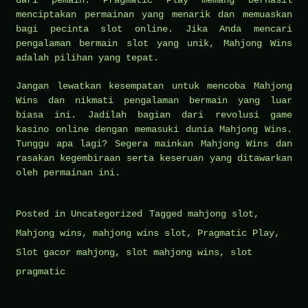
dari pemain. Pragmatic Play memang berhasil
menciptakan permainan yang menarik dan memuaskan
bagi pecinta slot online. Jika Anda mencari
pengalaman bermain slot yang unik, Mahjong Wins
adalah pilihan yang tepat.
Jangan lewatkan kesempatan untuk mencoba Mahjong
Wins dan nikmati pengalaman bermain yang luar
biasa ini. Jadilah bagian dari revolusi game
kasino online dengan memasuki dunia Mahjong Wins.
Tunggu apa lagi? Segera mainkan Mahjong Wins dan
rasakan kegembiraan serta keseruan yang ditawarkan
oleh permainan ini.
Posted in
Uncategorized
Tagged
mahjong slot
,
Mahjong wins
,
mahjong wins slot
,
Pragmatic Play
,
Slot gacor mahjong
,
slot mahjong wins
,
slot
pragmatic