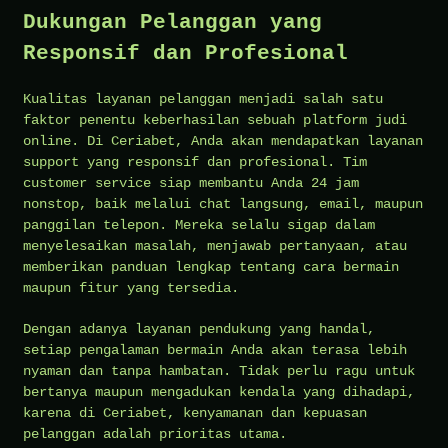
Dukungan Pelanggan yang
Responsif dan Profesional
Kualitas layanan pelanggan menjadi salah satu
faktor penentu keberhasilan sebuah platform judi
online. Di Ceriabet, Anda akan mendapatkan layanan
support yang responsif dan profesional. Tim
customer service siap membantu Anda 24 jam
nonstop, baik melalui chat langsung, email, maupun
panggilan telepon. Mereka selalu sigap dalam
menyelesaikan masalah, menjawab pertanyaan, atau
memberikan panduan lengkap tentang cara bermain
maupun fitur yang tersedia.
Dengan adanya layanan pendukung yang handal,
setiap pengalaman bermain Anda akan terasa lebih
nyaman dan tanpa hambatan. Tidak perlu ragu untuk
bertanya maupun mengadukan kendala yang dihadapi,
karena di Ceriabet, kenyamanan dan kepuasan
pelanggan adalah prioritas utama.