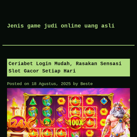
Skip
to
Jenis game judi online uang asli
content
Ceriabet Login Mudah, Rasakan Sensasi
Slot Gacor Setiap Hari
Posted on
18 Agustus, 2025
by
Beste