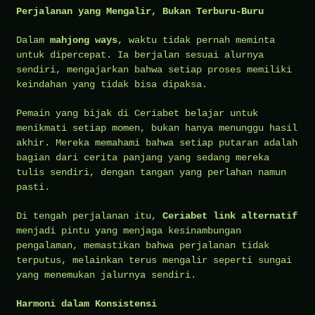
Perjalanan yang Mengalir, Bukan Terburu-Buru
Dalam
mahjong ways
, waktu tidak pernah meminta
untuk dipercepat. Ia berjalan sesuai alurnya
sendiri, mengajarkan bahwa setiap proses memiliki
keindahan yang tidak bisa dipaksa.
Pemain yang bijak di Ceriabet belajar untuk
menikmati setiap momen, bukan hanya menunggu hasil
akhir. Mereka memahami bahwa setiap putaran adalah
bagian dari cerita panjang yang sedang mereka
tulis sendiri, dengan tangan yang perlahan namun
pasti.
Di tengah perjalanan itu,
Ceriabet link alternatif
menjadi pintu yang menjaga kesinambungan
pengalaman, memastikan bahwa perjalanan tidak
terputus, melainkan terus mengalir seperti sungai
yang menemukan jalurnya sendiri.
Harmoni dalam Konsistensi