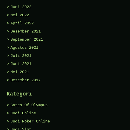
Juni 2022
Mei 2022
April 2022
Desember 2021
September 2021
Agustus 2021
Juli 2021
Juni 2021
Mei 2021
Desember 2017
Kategori
Gates Of Olympus
Judi Online
Judi Poker Online
Judi Slot