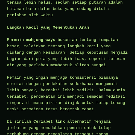
terasa lebih halus, seolah setiap putaran adalah
halaman baru dalam buku yang sedang ditulis
perlahan oleh waktu.
Langkah Kecil yang Menentukan Arah
Bermain
mahjong ways
bukanlah tentang lompatan
besar, melainkan tentang langkah kecil yang
diulang dengan kesadaran. Setiap keputusan menjadi
bagian dari pola yang lebih luas, seperti tetesan
air yang perlahan membentuk aliran sungai.
Pemain yang ingin menjaga konsistensi biasanya
memulai dengan pendekatan sederhana: mengamati
lebih banyak, bereaksi lebih sedikit. Dalam dunia
Ceriabet, pendekatan ini menjadi semacam meditasi
ringan, di mana pikiran diajak untuk tetap tenang
meski permainan terus bergerak cepat.
Di sinilah
Ceriabet link alternatif
menjadi
jembatan yang memudahkan pemain untuk tetap
terhubung dengan pengalaman tersebut tanpa