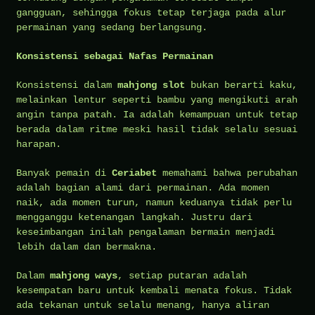
gangguan, sehingga fokus tetap terjaga pada alur
permainan yang sedang berlangsung.
Konsistensi sebagai Nafas Permainan
Konsistensi dalam
mahjong slot
bukan berarti kaku,
melainkan lentur seperti bambu yang mengikuti arah
angin tanpa patah. Ia adalah kemampuan untuk tetap
berada dalam ritme meski hasil tidak selalu sesuai
harapan.
Banyak pemain di
Ceriabet
memahami bahwa perubahan
adalah bagian alami dari permainan. Ada momen
naik, ada momen turun, namun keduanya tidak perlu
mengganggu ketenangan langkah. Justru dari
keseimbangan inilah pengalaman bermain menjadi
lebih dalam dan bermakna.
Dalam
mahjong ways
, setiap putaran adalah
kesempatan baru untuk kembali menata fokus. Tidak
ada tekanan untuk selalu menang, hanya aliran