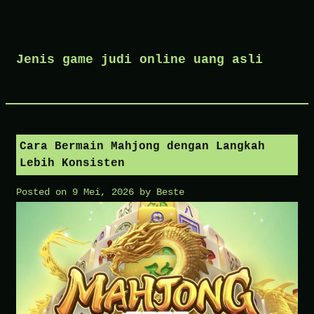
Skip
to
Jenis game judi online uang asli
content
Cara Bermain Mahjong dengan Langkah
Lebih Konsisten
Posted on
9 Mei, 2026
by
Beste