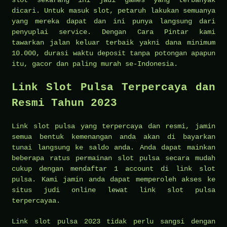
slot sekarang ini jadi games yang terbanyak
dicari. Untuk masuk slot, petaruh lakukan semuanya
yang mereka dapat dan ini punya langsung dari
penyuplai service. Dengan Cara Pintar kami
tawarkan jalan keluar terbaik yakni dana minimum
10.000, durasi waktu deposit tanpa potongan apapun
itu, gacor dan paling murah se-Indonesia.
Link Slot Pulsa Terpercaya dan
Resmi Tahun 2023
Link slot pulsa yang terpercaya dan resmi, jamin
semua bentuk kemenangan anda akan di bayarkan
tunai langsung ke saldo anda. Anda dapat mainkan
beberapa ratus permainan slot pulsa secara mudah
cukup dengan mendaftar 1 account di link slot
pulsa. Kami jamin anda dapat memperoleh akses ke
situs judi online lewat link slot pulsa
terpercayaa.
Link slot pulsa 2023 tidak perlu sangsi dengan