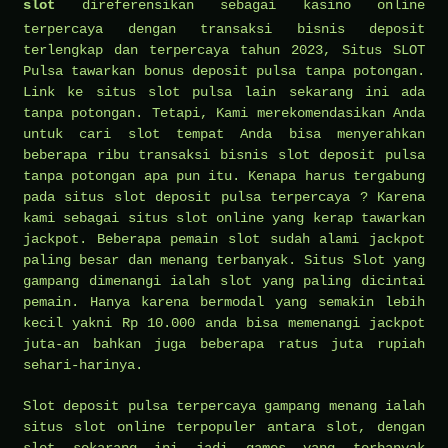
slot
direferensikan sebagai kasino online
terpercaya dengan transaksi bisnis deposit
terlengkap dan terpercaya tahun 2023, Situs SLOT
Pulsa tawarkan bonus deposit pulsa tanpa potongan.
Link ke situs slot pulsa lain sekarang ini ada
tanpa potongan. Tetapi, Kami merekomendasikan Anda
untuk cari slot tempat Anda bisa menyerahkan
beberapa ribu transaksi bisnis slot deposit pulsa
tanpa potongan apa pun itu. Kenapa harus tergabung
pada situs slot deposit pulsa terpercaya ? Karena
kami sebagai situs slot online yang kerap tawarkan
jackpot. Beberapa pemain slot sudah alami jackpot
paling besar dan menang terbanyak. Situs Slot yang
gampang dimenangi ialah slot yang paling dicintai
pemain. Hanya karena bermodal yang semakin lebih
kecil yakni Rp 10.000 anda bisa memenangi jackpot
juta-an bahkan juga beberapa ratus juta rupiah
sehari-harinya.
Slot deposit pulsa terpercaya gampang menang ialah
situs slot online terpopuler antara slot, dengan