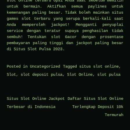
slot online terbaru opsi Anda saat sebelum memilih
untuk bermain. Aktifkan semua paylines untuk
kemenangan paling besar. Tidak boleh mainkan situs
games slot terbaru yang serupa berkali-kali saat
Anda memperoleh jackpot! Mengganti penyuplai
service dengan teratur supaya penghasilan tidak
sembuh! Tentukan slot Gacor dengan prosentase
pembayaran paling tinggi dan jackpot paling besar
di Situs Slot Pulsa 2023.
Posted in
Uncategorized
Tagged
situs slot online
,
Slot
,
slot deposit pulsa
,
Slot Online
,
slot pulsa
Navigasi
Situs Slot Online Jackpot
Daftar Situs Slot Online
pos
Terbesar di Indonesia
Terlengkap Deposit 10k
Termurah